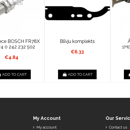
vece BOSCH FR78X
Blīvju komplekts
4 0 242 232 502
1H
€6.33
€4.84
ADD TO CART
ADD TO CART
My Account
Our Servi
My account
Contact us