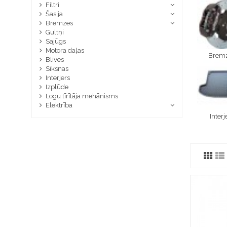
Filtri
Šasija
Bremzes
Gultņi
Sajūgs
Motora daļas
Brem
Blīves
Siksnas
Interjers
Izplūde
Logu tīrītāja mehānisms
Elektrība
Interj