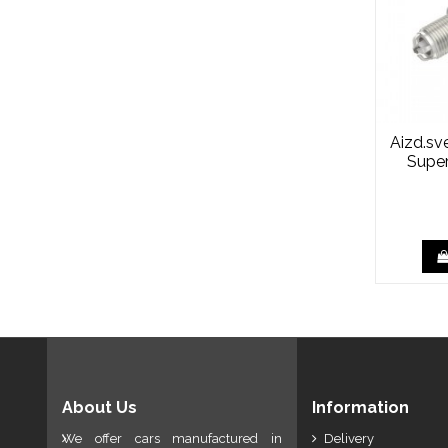
Aizd.s
Super
About Us
Information
We offer cars manufactured in
Delivery