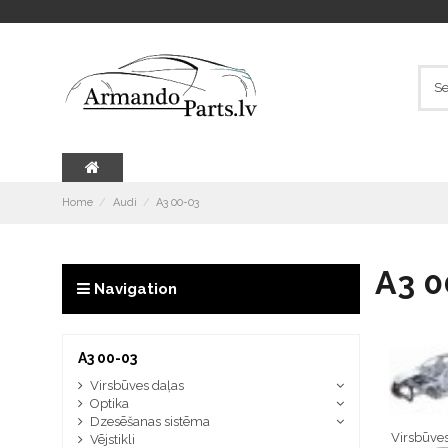
Home
Audi
A3 00-03
A3 0
Navigation
A3 00-03
Virsbūves daļas
Optika
Dzesēšanas sistēma
Virsbūves
Vējstikli