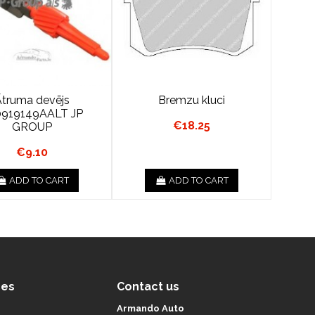
Ātruma devējs
Bremzu kluci
0919149AALT JP
€18.25
GROUP
€9.10
ADD TO CART
ADD TO CART
ces
Contact us
Armando Auto