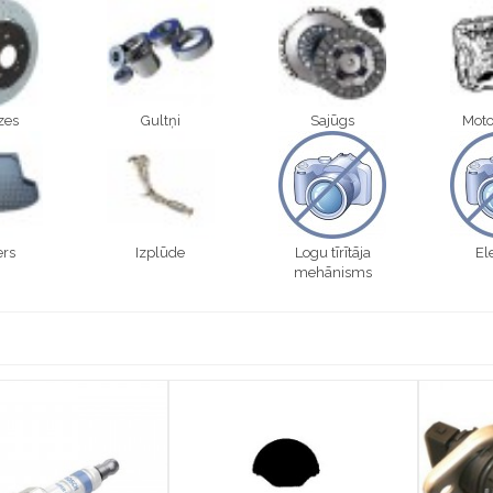
zes
Gultņi
Sajūgs
Moto
ers
Izplūde
Logu tīrītāja
El
mehānisms