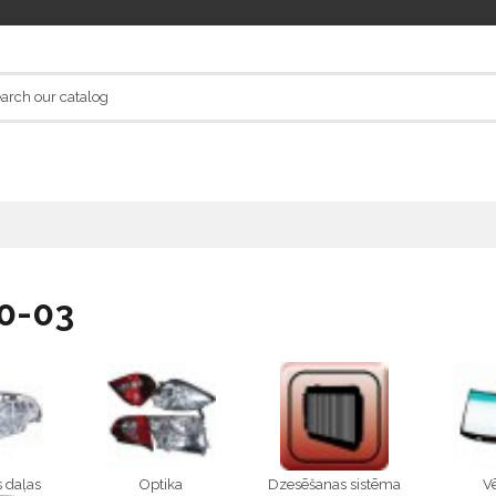
0-03
 daļas
Optika
Dzesēšanas sistēma
Vē