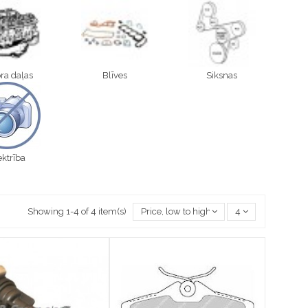
ra daļas
Blīves
Siksnas
ektrība
Showing 1-4 of 4 item(s)
Price, low to high
4