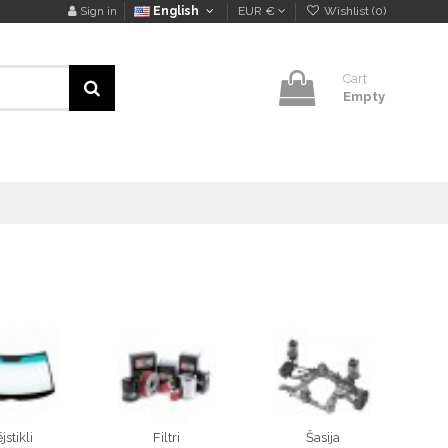
Sign in
English
EUR €
Wishlist (
0
)
Cart
Empty
jstikli
Filtri
Šasija