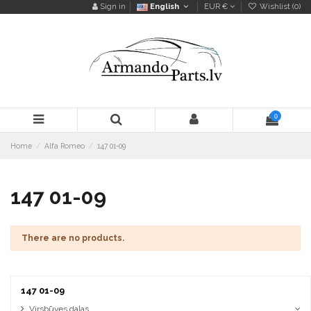
Sign in
English
EUR €
Wishlist (
0
)
0
Home
Alfa Romeo
147 01-09
147 01-09
There are no products.
147 01-09
Virsbūves daļas