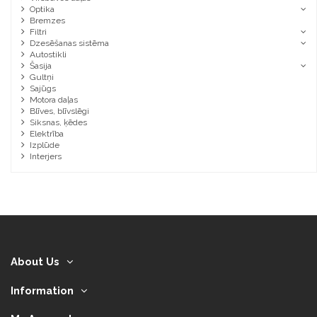
Optika
Bremzes
Filtri
Dzesēšanas sistēma
Autostikli
Šasija
Gultņi
Sajūgs
Motora daļas
Blīves, blīvslēgi
Siksnas, ķēdes
Elektrība
Izplūde
Interjers
About Us
Information