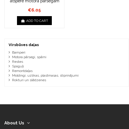
atspere motora pārsegam
€6.05
ADD TO CART
Virsbūves daļas
Bamperi
Motora pārsegi, spārni
Restes
Spoguļi
Remontdaļas
Moldingi, uzlikas, plastmasas, stiprinājumi
Rokturi un slēdzenes
About Us