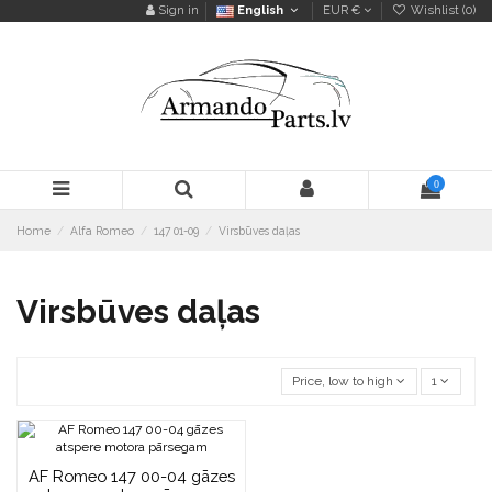
Sign in
English
EUR €
Wishlist (
0
)
0
Home
Alfa Romeo
147 01-09
Virsbūves daļas
Virsbūves daļas
Price, low to high
1
AF Romeo 147 00-04 gāzes