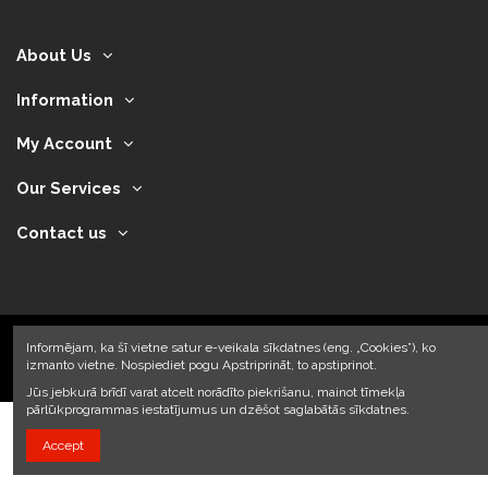
About Us
Information
My Account
Our Services
Contact us
Informējam, ka šī vietne satur e-veikala sīkdatnes (eng. „Cookies”), ko
izmanto vietne. Nospiediet pogu Apstriprināt, to apstiprinot.
2024 © Armando Auto SIA
Jūs jebkurā brīdī varat atcelt norādīto piekrišanu, mainot tīmekļa
pārlūkprogrammas iestatījumus un dzēšot saglabātās sīkdatnes.
Accept