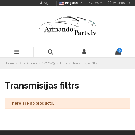
Sign in
English
EUR €
Wishlist (
0
)
0
Home
Alfa Romeo
147 01-09
Filtri
Transmisijas filtrs
Transmisijas filtrs
There are no products.