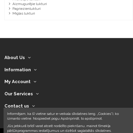
Aizmugurējie lukturi
Pagriezienlukturi
Miglas lukturi
About Us
Information
My Account
Our Services
Contact us
Informējam, ka šī vietne satur e-veikala sīkdatnes (eng. „Cookies”), ko
izmanto vietne. Nospiediet pogu Apstriprināt, to apstiprinot.
Jūs jebkurā brīdī varat atcelt norādīto piekrišanu, mainot tīmekļa
pārlūkprogrammas iestatījumus un dzēšot saglabātās sīkdatnes.