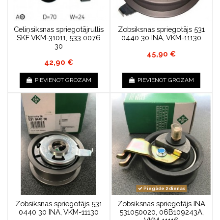
Celiņsiksnas spriegotājrullis
Zobsiksnas spriegotājs 531
SKF VKM-31011, 533 0076
0440 30 INA, VKM-11130
30
45,90 €
42,90 €
PIEVIENOT GROZAM
PIEVIENOT GROZAM
Piegāde 2 dienas
Zobsiksnas spriegotājs 531
Zobsiksnas spriegotājs INA
0440 30 INA, VKM-11130
531050020, 06B109243A,