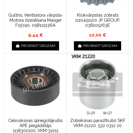
Gultnis, Ventilatora vārpsta-
Kloķvārpstas zobrats
Motora dzesēšana Maxger
1110451100 JP GROUP,
F19740, 058115136A
038105263E
9,44 €
10,00 €
PIEVIENOT GROZAM
PIEVIENOT GROZAM
Celiņsiksnas spriegotājrullis
Zobsiksnas parazītrullis SKF
APE piegādātājs
VKM-21220, 532 0312 20
1118300100, VKM-31011