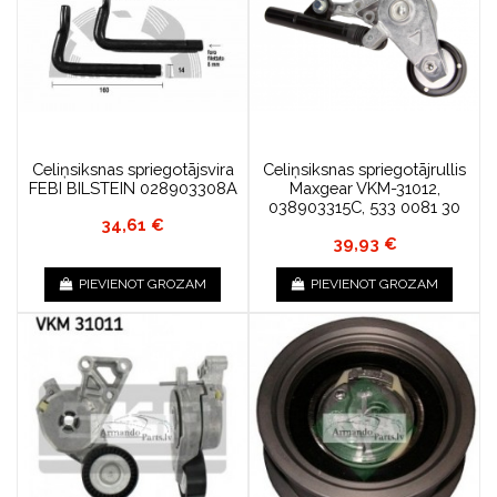
Celiņsiksnas spriegotājsvira
Celiņsiksnas spriegotājrullis
FEBI BILSTEIN 028903308A
Maxgear VKM-31012,
038903315C, 533 0081 30
34,61 €
39,93 €
PIEVIENOT GROZAM
PIEVIENOT GROZAM