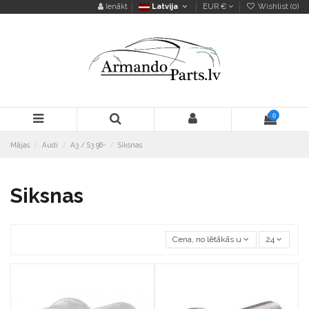
Ienākt
Latvija
EUR €
Wishlist (
0
)
0
Mājas
Audi
A3 / S3 96-
Siksnas
Siksnas
Cena, no lētākās uz dārgāko
24