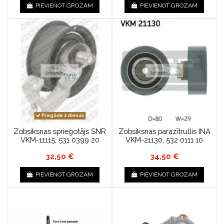
PIEVIENOT GROZAM
PIEVIENOT GROZAM
Piegāde 2 dienas
Zobsiksnas spriegotājs SNR
Zobsiksnas parazītrullis INA
VKM-11115, 531 0399 20
VKM-21130, 532 0111 10
32,50 €
34,50 €
PIEVIENOT GROZAM
PIEVIENOT GROZAM