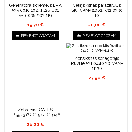
Generatora skriemelis ERA
Celiņsiksnas parazītrullis
535 0010 10Z, 1 126 601
SKF VKM-31002, 532 0330
559, 038 903 119
10
19,70 €
20,00 €
PIEVIENOT GROZAM
PIEVIENOT GROZAM
Zobsiksnas spriegotājs
Ruville 531 0440 30, VKM-
11130
27,90 €
Zobsiksna GATES
TB5543XS, CT912, CT946
26,20 €