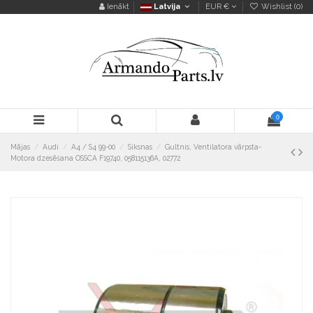
Ienākt
Latvija
EUR €
Wishlist (
0
)
0
Mājas
Audi
A4 / S4 99-00
Siksnas
Gultnis, Ventilatora vārpsta-
Motora dzesēšana OSSCA F19740, 058115136A, 02772