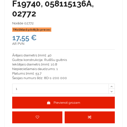
F19740, 058115136A,
02772
Norāde
02772
Noliktavā pēdējās preces
17,55 €
AR PVN
Ārējais diametrs [mm]: 40
Gultņa konstrukcija: Rullīšu gultnis
Iekšējais diametrs [mm]: 10,8
Nepieciešamais daudzums: 1
Platums [mm]: 53,7
Šasijas numurs līdz: 8D-1-200 000
Pievienot grozam