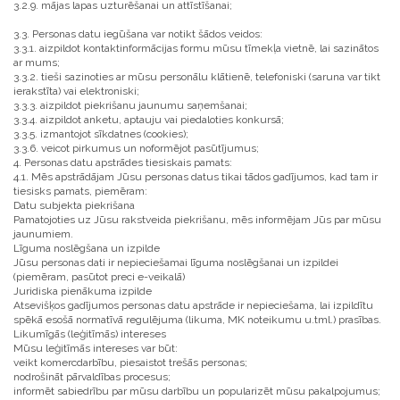
3.2.9. mājas lapas uzturēšanai un attīstīšanai;
3.3. Personas datu iegūšana var notikt šādos veidos:
3.3.1. aizpildot kontaktinformācijas formu mūsu tīmekļa vietnē, lai sazinātos
ar mums;
3.3.2. tieši sazinoties ar mūsu personālu klātienē, telefoniski (saruna var tikt
ierakstīta) vai elektroniski;
3.3.3. aizpildot piekrišanu jaunumu saņemšanai;
3.3.4. aizpildot anketu, aptauju vai piedaloties konkursā;
3.3.5. izmantojot sīkdatnes (cookies);
3.3.6. veicot pirkumus un noformējot pasūtījumus;
4. Personas datu apstrādes tiesiskais pamats:
4.1. Mēs apstrādājam Jūsu personas datus tikai tādos gadījumos, kad tam ir
tiesisks pamats, piemēram:
Datu subjekta piekrišana
Pamatojoties uz Jūsu rakstveida piekrišanu, mēs informējam Jūs par mūsu
jaunumiem.
Līguma noslēgšana un izpilde
Jūsu personas dati ir nepieciešamai līguma noslēgšanai un izpildei
(piemēram, pasūtot preci e-veikalā)
Juridiska pienākuma izpilde
Atsevišķos gadījumos personas datu apstrāde ir nepieciešama, lai izpildītu
spēkā esošā normatīvā regulējuma (likuma, MK noteikumu u.tml.) prasības.
Likumīgās (leģitīmās) intereses
Mūsu leģitīmās intereses var būt:
veikt komercdarbību, piesaistot trešās personas;
nodrošināt pārvaldības procesus;
informēt sabiedrību par mūsu darbību un popularizēt mūsu pakalpojumus;