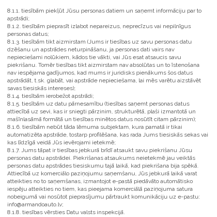
8.1.1. tiesībām piekļūt Jūsu personas datiem un saņemt informāciju par to
apstrādi;
8.1.2. tiesībām pieprasīt izlabot nepareizus, neprecīzus vai nepilnīgus
personas datus;
8.1.3. tiesībām tikt aizmirstam (Jums ir tiesības uz savu personas datu
dzēšanu un apstrādes neturpināšanu, ja personas dati vairs nav
nepieciešami nolūkiem, kādos tie vākti, vai Jūs esat atsaucis savu
piekrišanu. Tomēr tiesības tikt aizmirstam nav absolūtas un to īstenošana
nav iespējama gadījumos, kad mums ir juridisks pienākums šos datus
apstrādāt, t.sk. glabāt, vai apstrāde nepieciešama, lai mēs varētu aizstāvēt
savas tiesiskās intereses);
8.1.4. tiesībām ierobežot apstrādi;
8.1.5. tiesībām uz datu pārnesamību (tiesības saņemt personas datus
attiecībā uz sevi, kas ir sniegti pārzinim, strukturētā, plaši izmantotā un
mašīnlasāmā formātā un tiesības minētos datus nosūtīt citam pārzinim);
8.1.6. tiesībām nebūt tāda lēmuma subjektam, kura pamatā ir tikai
automatizēta apstrāde, tostarp profilēšana, kas rada Jums tiesiskās sekas vai
kas līdzīgā veidā Jūs ievērojami ietekmē;
8.1.7. Jums tāpat ir tiesības jebkurā brīdī atsaukt savu piekrišanu Jūsu
personas datu apstrādei. Piekrišanas atsaukums neietekmē jau veiktās
personas datu apstrādes tiesiskumu tajā laikā, kad piekrišana bija spēkā.
Attiecībā uz komerciālo paziņojumu saņemšanu, Jūs jebkurā laikā varat
atteikties no to saņemšanas, izmantojot e-pastā piedāvāto automātisko
iespēju atteikties no tiem, kas pieejama komerciālā paziņojuma satura
nobeigumā vai nosūtot pieprasījumu pārtraukt komunikāciju uz e-pastu:
info@armandoauto.lv;
8.1.8. tiesības vērsties Datu valsts inspekcijā.