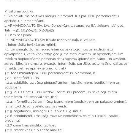
Privātuma politika.
1. Šīs privātuma politikas mērķis ir informēt Jūs par Jūsu personas datu
apstrādi un izmantošanu.
1. ARMANDO AUTO SIA, LV43603015643, Uzvaras iela 8A, Jelgava, LV3001,
Tālr.: +371 26390582, 63081599
2. Darbības joma:
2.1. ARMANDO AUTO SIA ir auto rezerves daļu e-veikals.
3. Informāciju ievākšanas mērķi:
3.1. Lai sniegtu Jums nepieciešamos pakalpojumus un nodrošinātu
apkalpošanu, katrā konkrētajā gadījumā mēs ievācam un apstrādājam šim
mērķim nepieciešamo personas datu apjomu (piemēram, vārdu un uzvārdu,
adresi, tālruņa numuru, e-pastu, informāciju par Jūsu automašīnu, datus par
tīmekļa vietnes apmeklējumu, u.tml.).
3.2. Mēs izmantojam Jūsu personas datus, piemēram, lai:
3.2.1. identificētu Jūs;
3.2.2. atbildētu uz Jūsu pieprasījumiem, jautājumiem, ieteikumiem un
sūdzībām;
3.2.3. lai uzzinātu Jūsu viedokli par mūsu precēm un pakalpojumiem
(piemēram, anketas vai aptaujas);
3.2.4. informētu Jūs par mūsu jaunumiem (produktiem un pakalpojumiem),
izmantojot Jūsu izvēlēto saziņas veidu;
3.2.5. sagatavotu, noslēgtu un izpildītu līgumus;
3.2.6. administrētu maksājumus un nodrošinātu saistību izpildi, parādu
piedziņu;
3.2.7. garantijas saistību izpildei;
3.2.8. statistikas un biznesa analīzei;