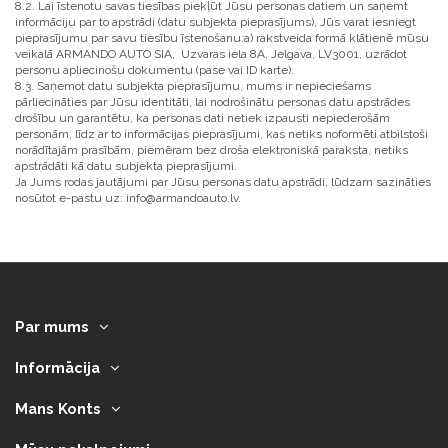
8.2. Lai īstenotu savas tiesības piekļūt Jūsu personas datiem un saņemt
informāciju par to apstrādi (datu subjekta pieprasījums), Jūs varat iesniegt
pieprasījumu par savu tiesību īstenošanu:a) rakstveida formā klātienē mūsu
veikalā ARMANDO AUTO SIA, Uzvaras iela 8A, Jelgava, LV3001, uzrādot
personu apliecinošu dokumentu (pase vai ID karte).
8.3. Saņemot datu subjekta pieprasījumu, mums ir nepieciešams
pārliecināties par Jūsu identitāti, lai nodrošinātu personas datu apstrādes
drošību un garantētu, ka personas dati netiek izpausti nepiederošām
personām, līdz ar to informācijas pieprasījumi, kas netiks noformēti atbilstoši
norādītajām prasībām, piemēram bez droša elektroniskā paraksta, netiks
apstrādāti kā datu subjekta pieprasījumi.
Ja Jums rodas jautājumi par Jūsu personas datu apstrādi, lūdzam sazināties
nosūtot e-pastu uz: info@armandoauto.lv.
Par mums
Informācija
Mans Konts