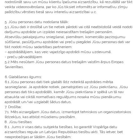
nodrošināt savu un mūsu klientu īpašuma aizsardzību, kā rezultātā var tikt
veikta videonovērošana, par ko Jūs tiksiet informēts ar informatīvu zīmju
palīdzību;vērsties tiesā savu interešu aizsardzībai u.c.
5. Jūsu personas datu nodošana tālāk:
5.1.Jūsu dati ir drošībā un tie netiek pārdoti vai citā neatbilstošā veidā nodoti
darījumu apstrāde un izpildei neiesaistītam trešajām personām.
Atsevišķu pakalpojumu sniegšanai, piemēram, komerciālo paziņojumu
sūtīšanai, pasūtījumu apstrādei vai preču piegādei Jūsu personas dati var
tikt nodoti mūsu sadarbības partneriem:
– apstrādātājiem, kas veic vajadzīgo apstrādi mūsu uzdevumā.
- preču pārvadātājiem
5.2.Mēs nesūtam Jūsu personas datus trešajām valstīm ārpus Eiropas
Savienības.
6. Glabāšanas ilgums:
6.1.Jūsu personas dati tiek glabāti līdz noteiktā apstrādes mērķa
sasniegšanai. Ja apstrāde notiek, pamatojoties uz Jūsu piekrišanu, Jūsu
personas dati tiks apstrādāti, kamēr Jūsu piekrišana ir spēkā un tā nav
atsaukta vai ciktāl normatīvais regulējums nosaka mūsu pienākumu
apstrādāt un/vai uzglabāt šādus datus.
7. Drošība:
7.1. Mēs aizsargājam Jūsu datus, izmantojot tehniskos un organizatoriskos
līdzekļus, kas atbilst mūsdienu prasībām.
8. Jūsu tiesības:
8.1. Jums ir visas datu subjekta tiesības, ko garantē Vispārīga datu
aizsardzības regula un Latvijas Republikas tiesību akti. Tās ietver, bet
neaprobežojas ar šādām Jūsu tiesībām: