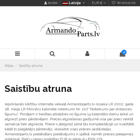
Ienākt
Latvija
EUR €
Wishlist (
0
)
0
Mājas
Saistību atruna
Saistību atruna
Iepirkšanās kārtību interneta veikalā Armandoparts.lv nosaka LR 2002. gada
28. maija LR Ministru kabineta noteikumi Nr. 207 "Noteikumi par distances
līgumu". Pircējam ir tiesības atkāpties no līguma 14 kalendāro dienu laikā un
atgriezt preci pārdevējam. Preces atgriešanas gadījumā visa par preci veiktā
samaksa tiek atgriezta. Prece ir jāatgriež pilnā tās komplektācijā un kvalitātē,
kādā to piegādājis pārdevējs, ieskaitot visas preces sastāvdaļas.
Armandoparts.lv piedāvātais piedāvājums ir spēkā, kamēr preces pieejamas
noliktavā. Preču cenas norādītas EUR ar iekļautu PVN 21%.