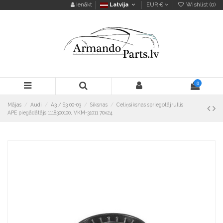
Ienākt
Latvija
EUR €
Wishlist (
0
)
0
Mājas
Audi
A3 / S3 00-03
Siksnas
Celiņsiksnas spriegotājrullis
APE piegādātājs 1118300100, VKM-31011 70x24