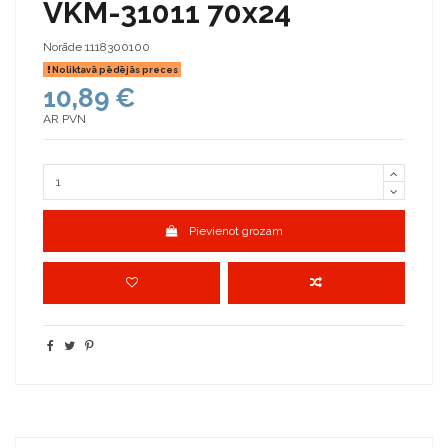
VKM-31011 70x24
Norāde
1118300100
Noliktavā pēdējās preces
10,89 €
AR PVN
Pievienot grozam