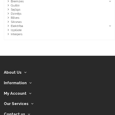
Bremzes
Gultņi
Sajūgs
Dzinējs
Blīves
Siksnas
Elektrība
Izplūde
Interjers
About Us
Information
My Account
Our Services
Contact us