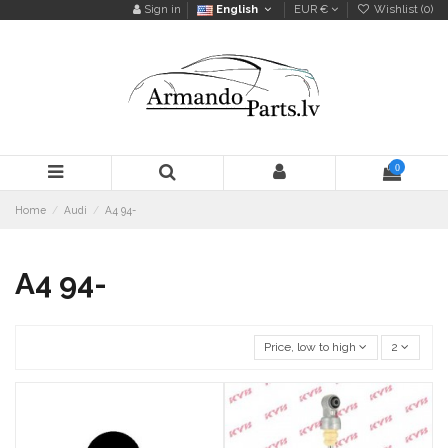
Sign in
English
EUR €
Wishlist (
0
)
0
Home
Audi
A4 94-
A4 94-
Price, low to high
2