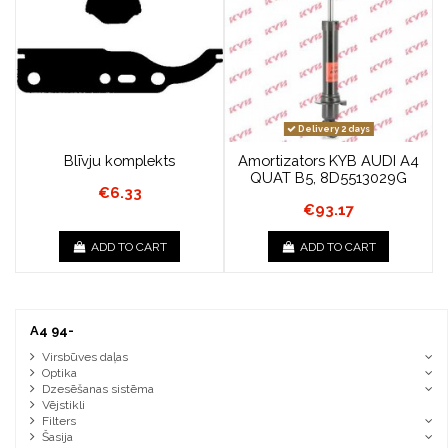
Delivery 2 days
Blīvju komplekts
Amortizators KYB AUDI A4
QUAT B5, 8D5513029G
€6.33
€93.17
ADD TO CART
ADD TO CART
A4 94-
Virsbūves daļas
Optika
Dzesēšanas sistēma
Vējstikli
Filters
Šasija