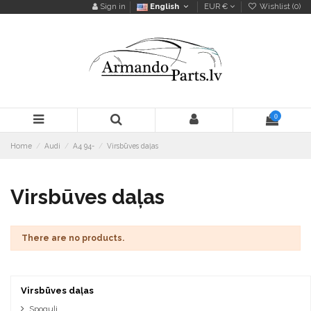
Sign in
English
EUR €
Wishlist (
0
)
0
Home
Audi
A4 94-
Virsbūves daļas
Virsbūves daļas
There are no products.
Virsbūves daļas
Spoguļi