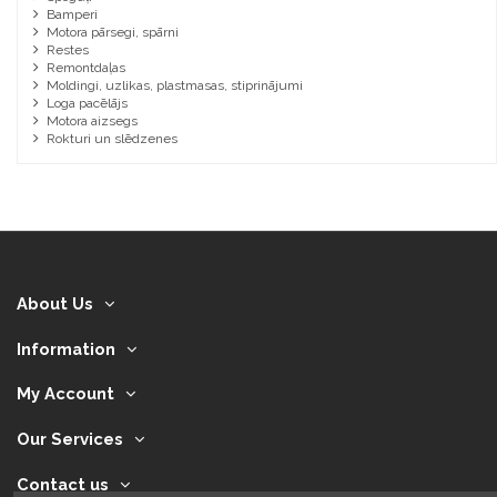
Bamperi
Motora pārsegi, spārni
Restes
Remontdaļas
Moldingi, uzlikas, plastmasas, stiprinājumi
Loga pacēlājs
Motora aizsegs
Rokturi un slēdzenes
About Us
Information
My Account
Our Services
Contact us