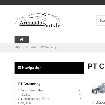
Mājas
Chrysler
PT Cruiser 05-
PT C
Navigation
PT Cruiser 05-
Virsbūves daļas
Optika
Dzesēšanas sistēma
Virsbūves
Vējstikli