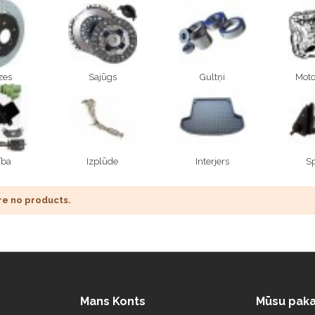
zes
Sajūgs
Gultņi
Moto
ība
Izplūde
Interjers
S
re no products.
Mans Konts
Mūsu paka