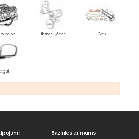
ra daļas
Siksnas, ķēdes
Blīves
poguļi
lpojumi
Sazinies ar mums