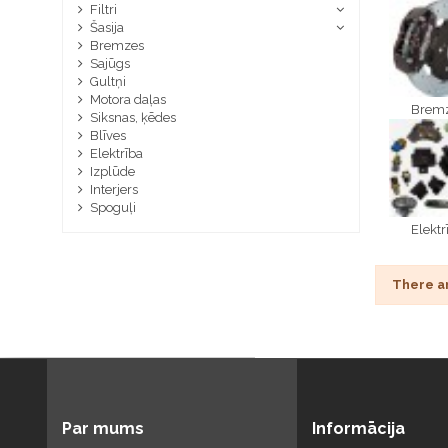
Filtri
Šasija
Bremzes
Sajūgs
Gultņi
Motora daļas
Brem
Siksnas, ķēdes
Blīves
Elektrība
Izplūde
Interjers
Spoguļi
Elektr
There a
Par mums
Informācija