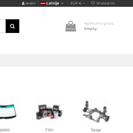
Ienākt
Latvija
EUR €
Wishlist (
0
)
Iepirkumu grozs:
Empty
jstikli
Filtri
Šasija