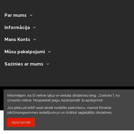
Par mums
Informācija
Mans Konts
Mūsu pakalpojumi
Sazinies ar mums
Informējam, ka šī vietne satur e-veikala sīkdatnes (eng. „Cookies”), ko
izmanto vietne. Nospiediet pogu Apstriprināt, to apstiprinot.
2023 © Armando Auto SIA
Jūs jebkurā brīdī varat atcelt norādīto piekrišanu, mainot tīmekļa
pārlūkprogrammas iestatījumus un dzēšot saglabātās sīkdatnes.
Apstriprināt