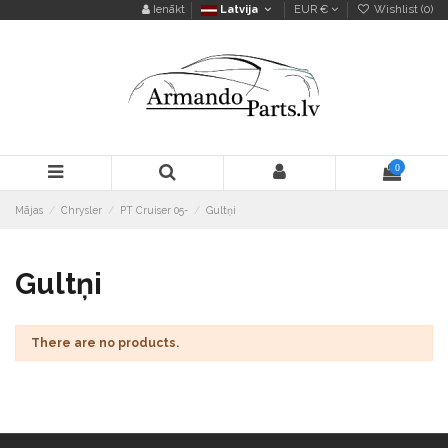
Ienākt
Latvija
EUR €
Wishlist (
0
)
0
Mājas
Chrysler
PT Cruiser 05-
Gultņi
Gultņi
There are no products.