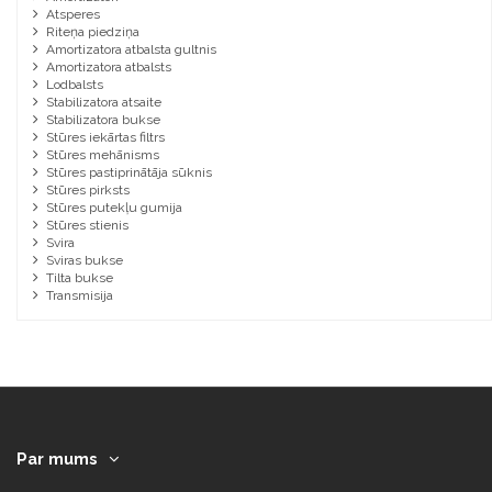
Atsperes
Riteņa piedziņa
Amortizatora atbalsta gultnis
Amortizatora atbalsts
Lodbalsts
Stabilizatora atsaite
Stabilizatora bukse
Stūres iekārtas filtrs
Stūres mehānisms
Stūres pastiprinātāja sūknis
Stūres pirksts
Stūres putekļu gumija
Stūres stienis
Svira
Sviras bukse
Tilta bukse
Transmisija
Par mums