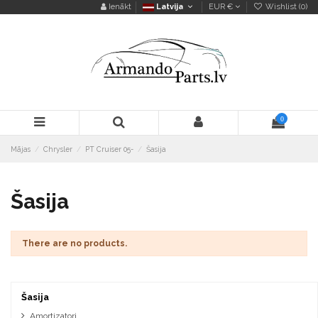
Ienākt
Latvija
EUR €
Wishlist (
0
)
0
Mājas
Chrysler
PT Cruiser 05-
Šasija
Šasija
There are no products.
Šasija
Amortizatori