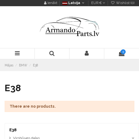
Ienākt
Latvija
EUR €
Wishlist (
0
)
0
Mājas
BMW
E38
E38
There are no products.
E38
Virsbūves daļas