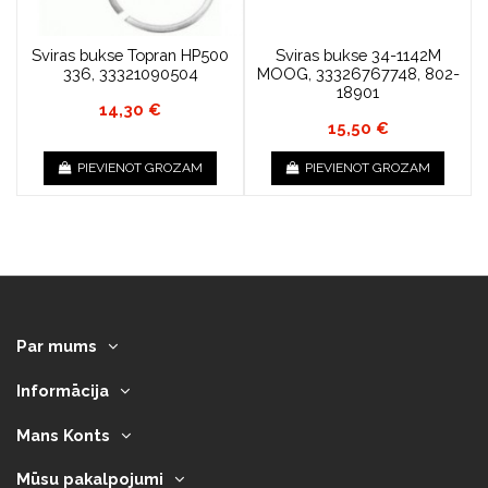
Sviras bukse Topran HP500
Sviras bukse 34-1142M
336, 33321090504
MOOG, 33326767748, 802-
18901
14,30 €
15,50 €
PIEVIENOT GROZAM
PIEVIENOT GROZAM
Par mums
Informācija
Mans Konts
Mūsu pakalpojumi