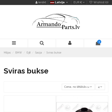
Ienākt
Latvija
EUR €
Wishlist (
0
)
0
Mājas
BMW
E38
Šasija
Sviras bukse
Sviras bukse
Cena, no lētākās uz dārgāko
4