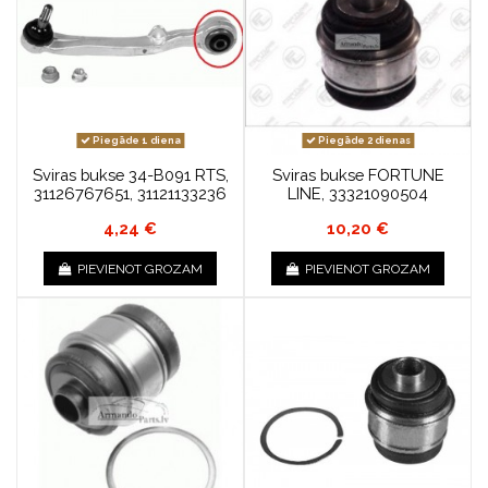
Piegāde 1 diena
Piegāde 2 dienas
Sviras bukse 34-B091 RTS,
Sviras bukse FORTUNE
31126767651, 31121133236
LINE, 33321090504
4,24 €
10,20 €
PIEVIENOT GROZAM
PIEVIENOT GROZAM