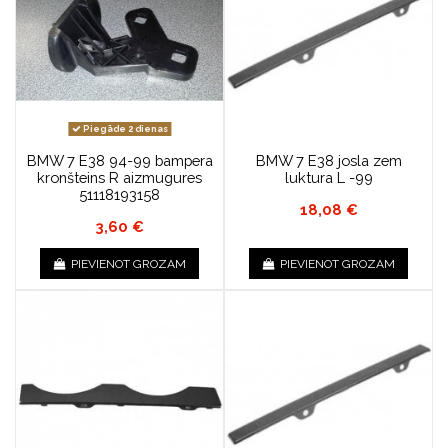
Piegāde 2 dienas
BMW 7 E38 94-99 bampera
BMW 7 E38 josla zem
kronšteins R aizmugures
luktura L -99
51118193158
18,08 €
3,60 €
PIEVIENOT GROZAM
PIEVIENOT GROZAM