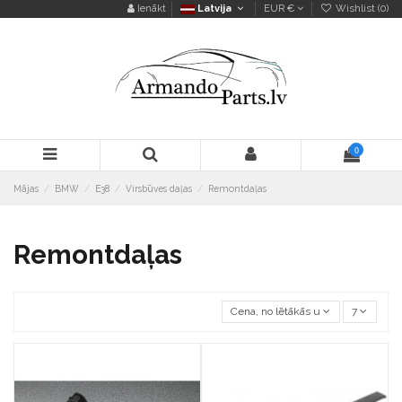
Ienākt
Latvija
EUR €
Wishlist (
0
)
0
Mājas
BMW
E38
Virsbūves daļas
Remontdaļas
Remontdaļas
Cena, no lētākās uz dārgāko
7