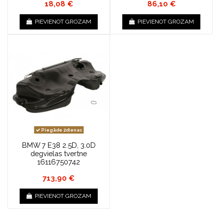
18,08 €
86,10 €
PIEVIENOT GROZAM
PIEVIENOT GROZAM
Piegāde 2dienas
BMW 7 E38 2.5D, 3.0D
degvielas tvertne
16116750742
713,90 €
PIEVIENOT GROZAM