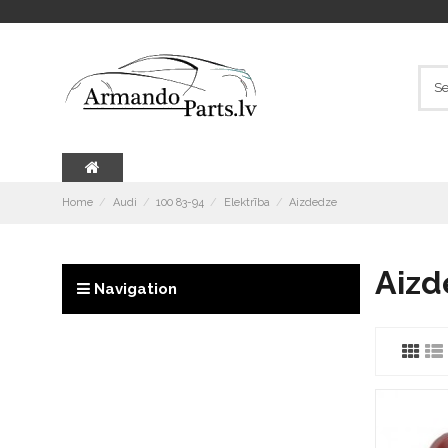
Home
Audi
100 83-94
Elektrība
Aizdedze
Aizd
Navigation