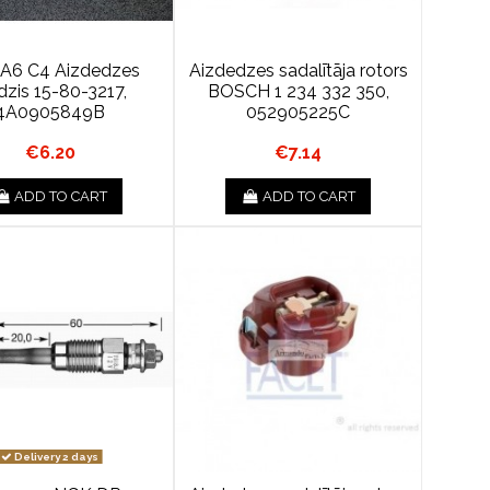
 A6 C4 Aizdedzes
Aizdedzes sadalītāja rotors
dzis 15-80-3217,
BOSCH 1 234 332 350,
4A0905849B
052905225C
€6.20
€7.14
ADD TO CART
ADD TO CART
Delivery 2 days