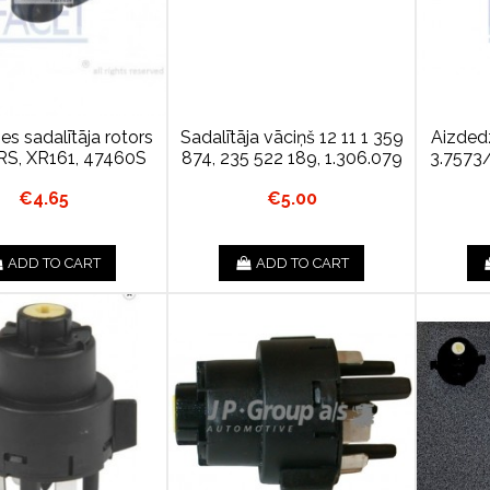
s sadalītāja rotors
Sadalītāja vāciņš 12 11 1 359
Aizdedz
RS, XR161, 47460S
874, 235 522 189, 1.306.079
3.7573
€4.65
€5.00
ADD TO CART
ADD TO CART