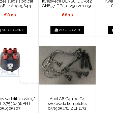
zes slēdzis polcar
Kvēlsvece DENSO DG-012,
Kvē
59B , 4A0905849
GN857, DP2, 0 250 201 050
€8.00
€8.10
ADD TO CART
ADD TO CART
s sadalītāja vāciņš
Audi A6 C4 100 C4
 2.7530/36PHT,
svečvadu komplekts
051905207
053905431, ZEF1172