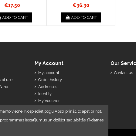
€17.50
€36.30
ADD TO CART
ADD TO CART
My Account
Our Servi
My account
Contact us
 of use
Order history
ešana
Addresses
Identity
My Voucher
My Credit Slips
manto vietne. Nospiediet pogu Apstriprināt, to apstiprinot.
lūkprogrammas iestatījumus un dzēšot saglabātās sīkdatnes.