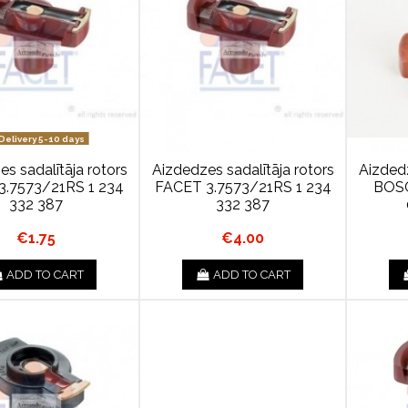
Delivery 5-10 days
s sadalītāja rotors
Aizdedzes sadalītāja rotors
Aizdedz
3.7573/21RS 1 234
FACET 3.7573/21RS 1 234
BOSC
332 387
332 387
€1.75
€4.00
ADD TO CART
ADD TO CART