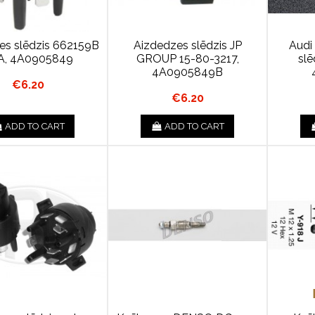
es slēdzis 662159B
Aizdedzes slēdzis JP
Audi
A, 4A0905849
GROUP 15-80-3217,
slē
4A0905849B
€6.20
€6.20
ADD TO CART
ADD TO CART