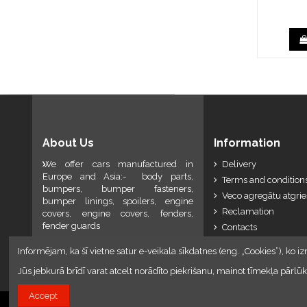
About Us
Information
We offer cars manufactured in
Delivery
Europe and Asia:- body parts,
Terms and conditions
bumpers, bumper fasteners,
Veco agregātu atgri
bumper linings, spoilers, engine
Reclamation
covers, engine covers, fenders,
fender guards
Contacts
Informējam, ka šī vietne satur e-veikala sīkdatnes (eng. „Cookies”), ko iz
Jūs jebkurā brīdī varat atcelt norādīto piekrišanu, mainot tīmekļa pār
Accept