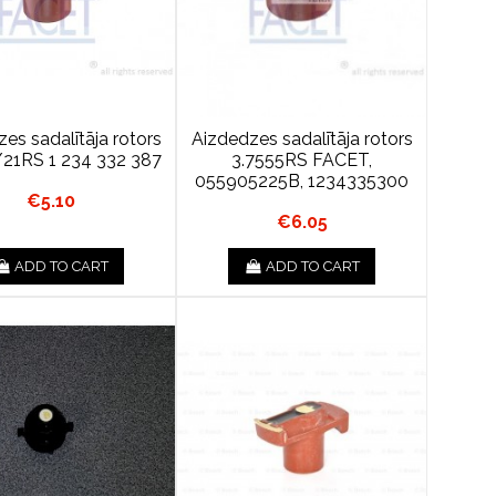
es sadalītāja rotors
Aizdedzes sadalītāja rotors
/21RS 1 234 332 387
3.7555RS FACET,
055905225B, 1234335300
€5.10
€6.05
ADD TO CART
ADD TO CART