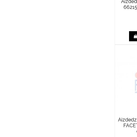
Aizded
6621
Aizdedze
FACET