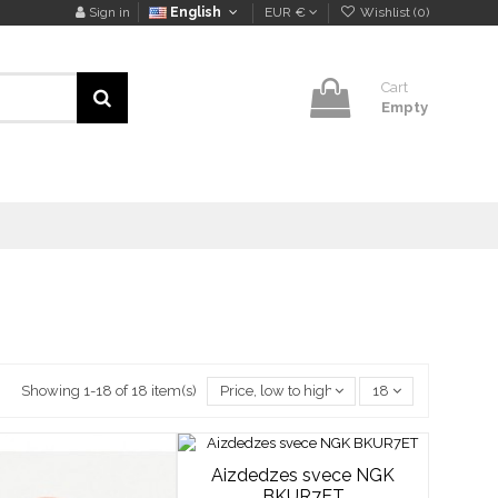
Sign in
English
EUR €
Wishlist (
0
)
Cart
Empty
Showing 1-18 of 18 item(s)
Price, low to high
18
Aizdedzes svece NGK
BKUR7ET