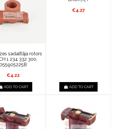
€4.27
es sadalītāja rotors
H 1 234 332 300,
055905225B
€4.22
ADD TO CART
ADD TO CART