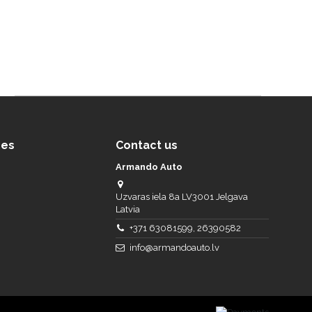
ces
Contact us
Armando Auto
Uzvaras iela 8a LV3001 Jelgava
Latvia
+371 63081599, 26390582
info@armandoauto.lv