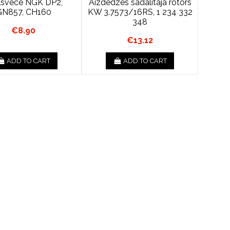
lsvece NGK DP2,
Aizdedzes sadalītāja rotors
GN857, CH160
KW 3.7573/16RS, 1 234 332
348
€8.90
€13.12
ADD TO CART
ADD TO CART