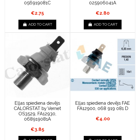
056919081C
025906041A
€2.75
€2.80
ADD TO CART
ADD TO CART
Eļļas spiediena devējs
Eļļas spiediena devējs FAE
CALORSTAT by Vernet
FA12900, 068 919 081 D
OS3529, FA12930,
€4.00
068919081A
€3.85