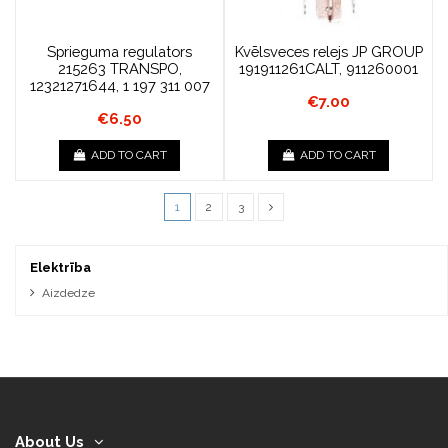
Sprieguma regulators
Kvēlsveces relejs JP GROUP
215263 TRANSPO,
191911261CALT, 911260001
12321271644, 1 197 311 007
€7.00
€6.50
ADD TO CART
ADD TO CART
1
2
3
Elektrība
Aizdedze
About Us