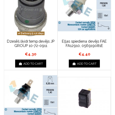
Delivery 5-10 days
Dzesēš.šķidr.temp.devējs JP
Eļļas spiediena devējs FAE
GROUP 10-72-0911
FA12910, 056919081E
€4.30
€4.40
ADD TO CART
ADD TO CART