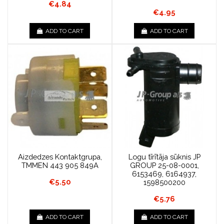
€4.84
€4.95
ADD TO CART
ADD TO CART
Aizdedzes Kontaktgrupa,
Logu tīrītāja sūknis JP
TMMEN 443 905 849A
GROUP 25-08-0001,
6153469, 6164937,
€5.50
1598500200
€5.76
ADD TO CART
ADD TO CART