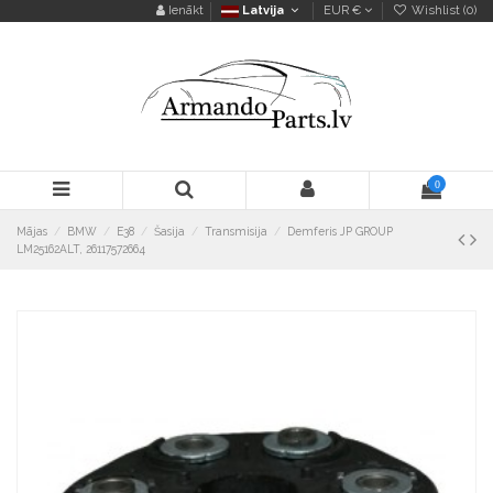
Ienākt
Latvija
EUR €
Wishlist (
0
)
0
Mājas
BMW
E38
Šasija
Transmisija
Demferis JP GROUP
LM25162ALT, 26117572664