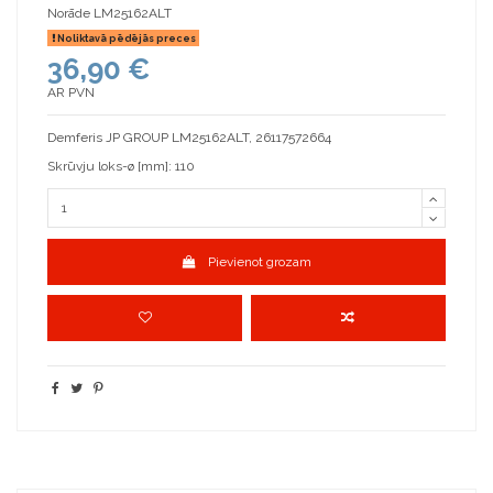
Norāde
LM25162ALT
Noliktavā pēdējās preces
36,90 €
AR PVN
Demferis JP GROUP LM25162ALT, 26117572664
Skrūvju loks-ø [mm]: 110
Pievienot grozam