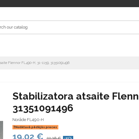
tsaite Flennor FL490-H, 31-1159, 31351091496
Stabilizatora atsaite Flen
31351091496
Norāde
FL490-H
Noliktavā pēdējās preces
19,02 €
22,38 €
-15%