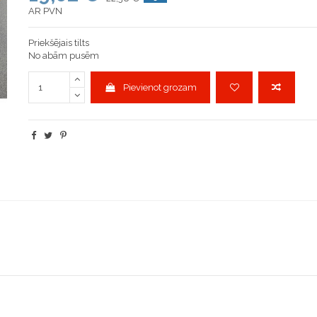
AR PVN
Priekšējais tilts
No abām pusēm
Pievienot grozam