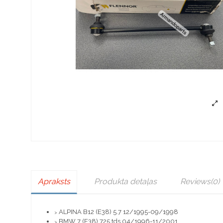
Apraksts
Produkta detaļas
Reviews
(0)
ALPINA B12 (E38) 5.7 12/1995-09/1998
>
BMW 7 (E38) 725 tds 04/1996-11/2001
>