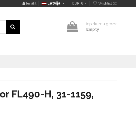
Ienākt
Latvija
EUR €
Wishlist (
0
)
Iepirkumu grozs:
Empty
nor FL490-H, 31-1159,