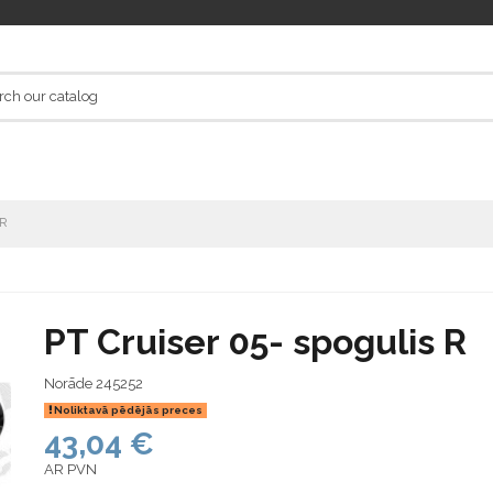
 R
PT Cruiser 05- spogulis R
Norāde
245252
Noliktavā pēdējās preces
43,04 €
AR PVN