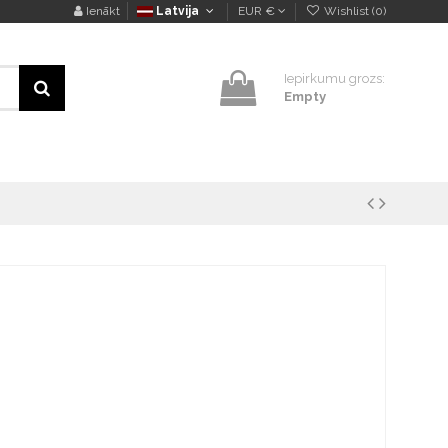
Ienākt
Latvija
EUR €
Wishlist (
0
)
Iepirkumu grozs:
Empty