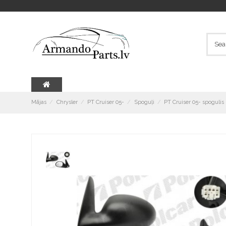
Mājas
Chrysler
PT Cruiser 05-
Spoguļi
PT Cruiser 05- spogulis