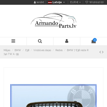
Ienākt
Latvija
EUR €
Wishlist (
0
)
0
Mājas
BMW
E38
Virsbūves daļas
Restes
BMW 7 E38 reste R
740 TW A -99