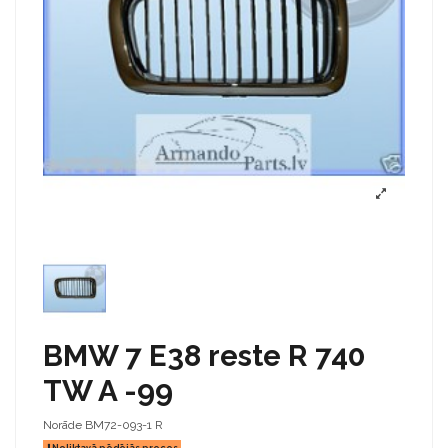
BMW 7 E38 reste R 740
TW A -99
Norāde
BM72-093-1 R
Noliktavā pēdējās preces