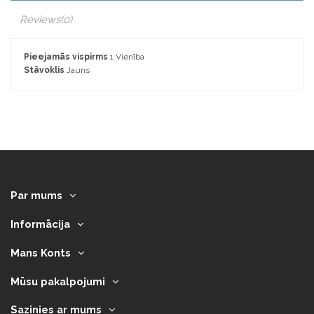
Reviews
(0)
Pieejamās vispirms
1 Vienība
Stāvoklis
Jauns
Par mums
Informācija
Mans Konts
Mūsu pakalpojumi
Sazinies ar mums