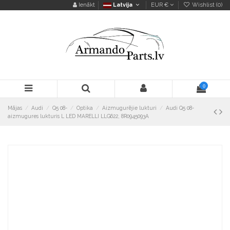
Ienākt
Latvija
EUR €
Wishlist (
0
)
0
Mājas
Audi
Q5 08-
Optika
Aizmugurējie lukturi
Audi Q5 08-
aizmugures lukturis L LED MARELLI LLG622, 8R0945093A