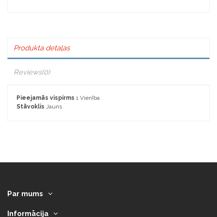
Produkta detaļas
Reviews
(0)
Pieejamās vispirms
1 Vienība
Stāvoklis
Jauns
Par mums
Informācija