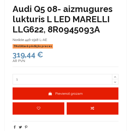
Audi Q5 08- aizmugures
lukturis L LED MARELLI
LLG622, 8R0945093A
Norāde
446-1918 L-AE
Noliktavā pēdējās preces
319,44 €
AR PVN
Pievienot grozam