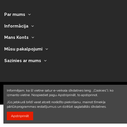
Par mums
Informācija
Mans Konts
Mūsu pakalpojumi
Sazinies ar mums
Informējam, ka šī vietne satur e-veikala sīkdatnes (eng. „Cookies”), ko
izmanto vietne. Nospiediet pogu Apstriprināt, to apstiprinot.
2023 © Armando Auto SIA
Jūs jebkurā brīdī varat atcelt norādīto piekrišanu, mainot tīmekļa
pārlūkprogrammas iestatījumus un dzēšot saglabātās sīkdatnes.
Apstriprināt