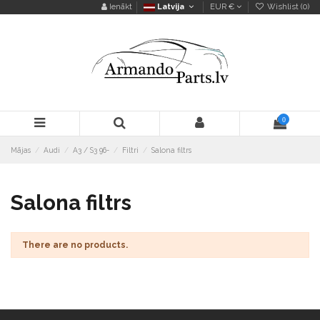
Ienākt
Latvija
EUR €
Wishlist (
0
)
0
Mājas
Audi
A3 / S3 96-
Filtri
Salona filtrs
Salona filtrs
There are no products.