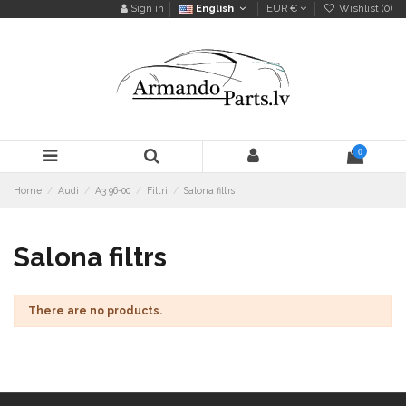
Sign in
English
EUR €
Wishlist (
0
)
0
Home
Audi
A3 96-00
Filtri
Salona filtrs
Salona filtrs
There are no products.