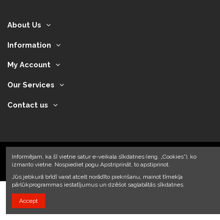
About Us
Information
My Account
Our Services
Contact us
Informējam, ka šī vietne satur e-veikala sīkdatnes (eng. „Cookies”), ko
izmanto vietne. Nospiediet pogu Apstriprināt, to apstiprinot.
2024 © Armando Auto SIA
Jūs jebkurā brīdī varat atcelt norādīto piekrišanu, mainot tīmekļa
pārlūkprogrammas iestatījumus un dzēšot saglabātās sīkdatnes.
Accept