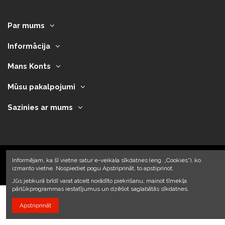
Par mums
Informācija
Mans Konts
Mūsu pakalpojumi
Sazinies ar mums
Informējam, ka šī vietne satur e-veikala sīkdatnes (eng. „Cookies”), ko
izmanto vietne. Nospiediet pogu Apstriprināt, to apstiprinot.
2023 © Armando Auto SIA
Jūs jebkurā brīdī varat atcelt norādīto piekrišanu, mainot tīmekļa
pārlūkprogrammas iestatījumus un dzēšot saglabātās sīkdatnes.
Apstriprināt