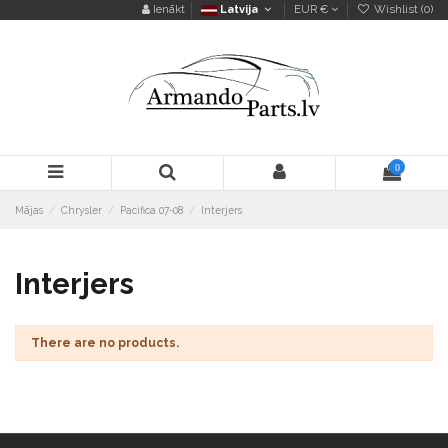
Ienākt
Latvija
EUR €
Wishlist (
0
)
0
Mājas
Chrysler
Pacifica 07-08
Interjers
Interjers
There are no products.