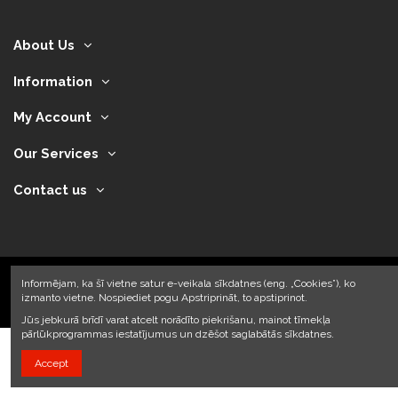
About Us
Information
My Account
Our Services
Contact us
Informējam, ka šī vietne satur e-veikala sīkdatnes (eng. „Cookies”), ko
izmanto vietne. Nospiediet pogu Apstriprināt, to apstiprinot.
2024 © Armando Auto SIA
Jūs jebkurā brīdī varat atcelt norādīto piekrišanu, mainot tīmekļa
pārlūkprogrammas iestatījumus un dzēšot saglabātās sīkdatnes.
Accept