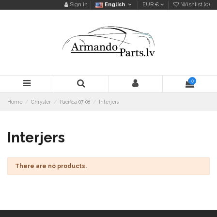
Sign in
English
EUR €
Wishlist (
0
)
0
Home
Chrysler
Pacifica 07-08
Interjers
Interjers
There are no products.