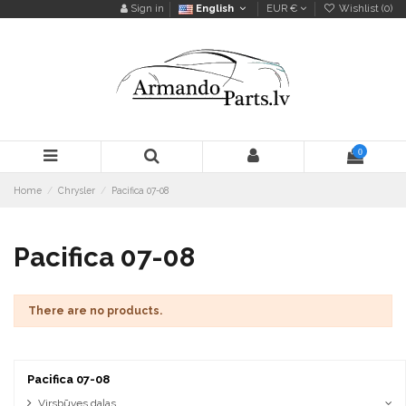
Sign in
English
EUR €
Wishlist (
0
)
0
Home
Chrysler
Pacifica 07-08
Pacifica 07-08
There are no products.
Pacifica 07-08
Virsbūves daļas