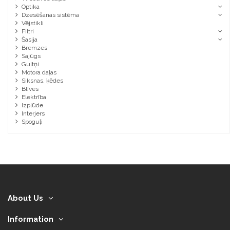
Optika
Dzesēšanas sistēma
Vējstikli
Filtri
Šasija
Bremzes
Sajūgs
Gultņi
Motora daļas
Siksnas, ķēdes
Blīves
Elektrība
Izplūde
Interjers
Spoguļi
About Us
Information