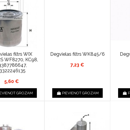
ielas filtrs WIX
Degvielas filtrs WK845/6
Degv
RS WF8270, KC98,
7,23 €
3387786647,
13322246135
5,60 €
IEVIENOT GROZAM
PIEVIENOT GROZAM