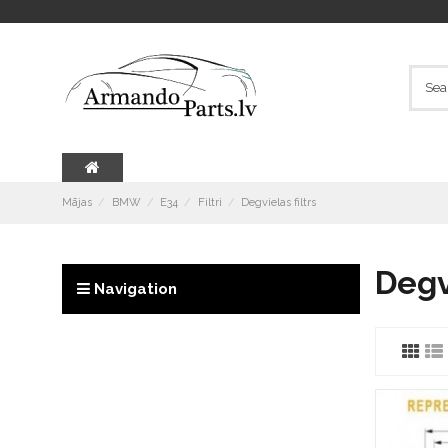
Mājas
BMW
E34
Filtri
Degvielas filtrs
Degvi
Navigation