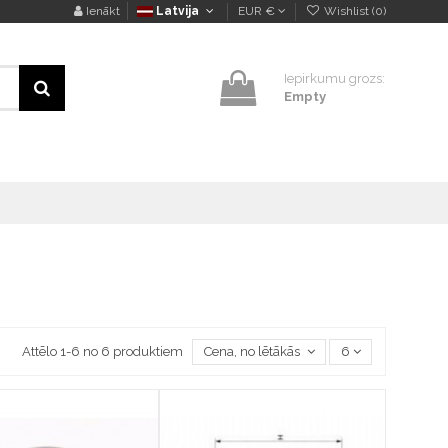
Ienākt
Latvija
EUR €
Wishlist (
0
)
Iepirkumu grozs:
Empty
Attēlo 1-6 no 6 produktiem
Cena, no lētākās uz dārgāko
6