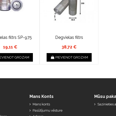
elas filtrs SP-975
Degvielas filtrs
19,11 €
38,72 €
IEVIENOT GROZAM
PIEVIENOT GROZAM
Mans Konts
Mūsu paka
Mans konts
Sazinieties
Pasūtījumu vēsture