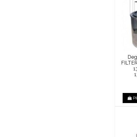
Degv
FILTE
1
P