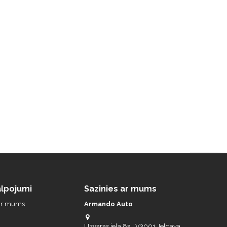
lpojumi
Sazinies ar mums
 ar mums
Armando Auto
Uzvaras iela 8a LV3001 Jelgava