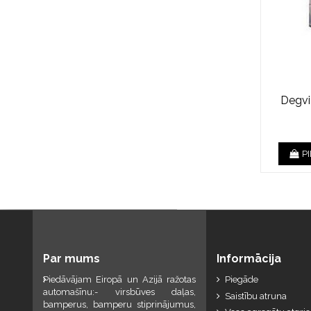
Degvi
P
Par mums
Informācija
Piedāvājam Eiropā un Azijā ražotas
Piegāde
automašīnu:- virsbūves daļas,
Saistību atruna
bamperus, bamperu stiprinājumus,