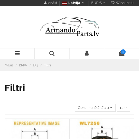
Ienākt
Latvija
EUR €
Wishlist (
0
)
0
Mājas
BMW
E34
Filtri
Filtri
Cena, no lētākās uz dārgāko
12