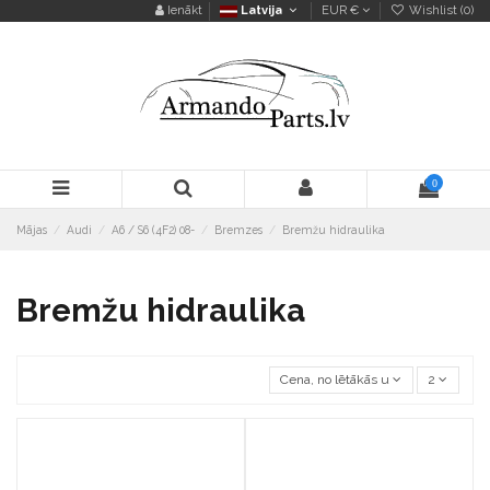
Ienākt
Latvija
EUR €
Wishlist (
0
)
0
Mājas
Audi
A6 / S6 (4F2) 08-
Bremzes
Bremžu hidraulika
Bremžu hidraulika
Cena, no lētākās uz dārgāko
2