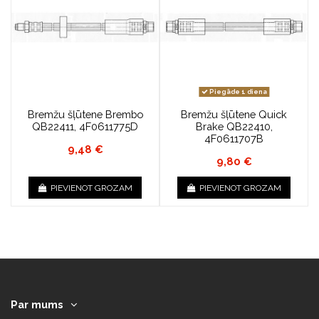
Piegāde 1 diena
Bremžu šļūtene Brembo
Bremžu šļūtene Quick
QB22411, 4F0611775D
Brake QB22410,
4F0611707B
9,48 €
9,80 €
PIEVIENOT GROZAM
PIEVIENOT GROZAM
Par mums