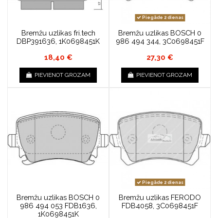
Piegāde 2 dienas
Bremžu uzlikas fri.tech
Bremžu uzlikas BOSCH 0
DBP391636, 1K0698451K
986 494 344, 3C0698451F
18,40 €
27,30 €
PIEVIENOT GROZAM
PIEVIENOT GROZAM
Piegāde 2 dienas
Bremžu uzlikas BOSCH 0
Bremžu uzlikas FERODO
986 494 053 FDB1636,
FDB4058, 3C0698451F
1K0698451K