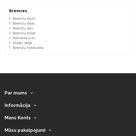
Bremzes
Bremžu kluči
Bremžu diski
Bremžu loki
Bremžu trose
Remonta k-ts
Dubļu sargi
Bremžu hidraulika
Par mums
Informācija
Mans Konts
Mūsu pakalpojumi