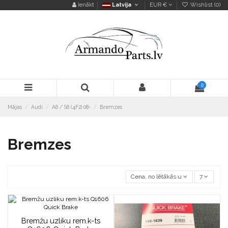
Ienākt
Latvija
EUR €
Wishlist (
0
)
0
Mājas
Audi
A6 / S6 (4F2) 08-
Bremzes
Bremzes
Cena, no lētākās uz dārgāko
7
Bremžu uzliku rem.k-ts