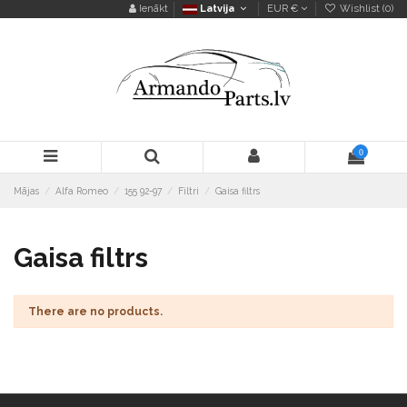
Ienākt
Latvija
EUR €
Wishlist (
0
)
0
Mājas
Alfa Romeo
155 92-97
Filtri
Gaisa filtrs
Gaisa filtrs
There are no products.