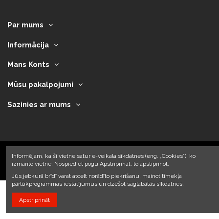
Par mums
Informācija
Mans Konts
Mūsu pakalpojumi
Sazinies ar mums
Informējam, ka šī vietne satur e-veikala sīkdatnes (eng. „Cookies”), ko
izmanto vietne. Nospiediet pogu Apstriprināt, to apstiprinot.
2023 © Armando Auto SIA
Jūs jebkurā brīdī varat atcelt norādīto piekrišanu, mainot tīmekļa
pārlūkprogrammas iestatījumus un dzēšot saglabātās sīkdatnes.
Apstriprināt