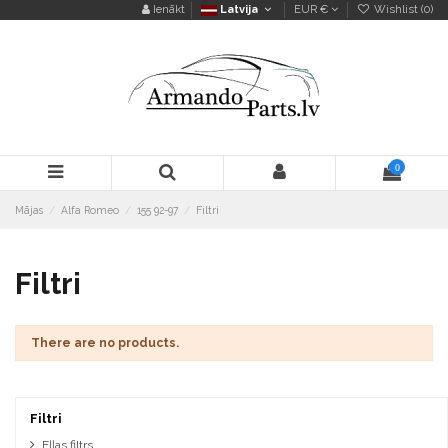
Ienākt
Latvija
EUR €
Wishlist (
0
)
0
Mājas
Alfa Romeo
155 92-97
Filtri
Filtri
There are no products.
Filtri
Eļļas filtrs