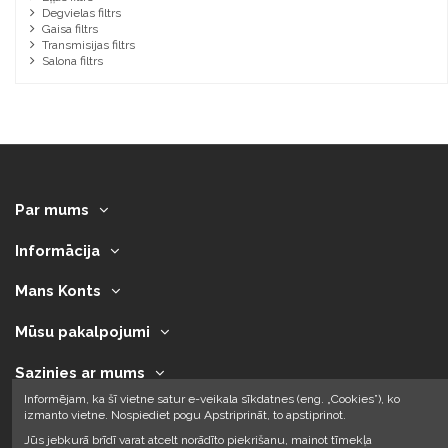
Degvielas filtrs
Gaisa filtrs
Transmisijas filtrs
Salona filtrs
Par mums
Informācija
Mans Konts
Mūsu pakalpojumi
Sazinies ar mums
Informējam, ka šī vietne satur e-veikala sīkdatnes (eng. „Cookies”), ko
izmanto vietne. Nospiediet pogu Apstriprināt, to apstiprinot.
Jūs jebkurā brīdī varat atcelt norādīto piekrišanu, mainot tīmekļa