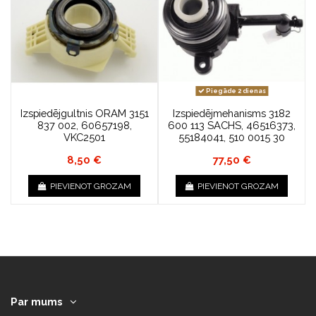
Piegāde 2 dienas
Izspiedējgultnis ORAM 3151
Izspiedējmehanisms 3182
837 002, 60657198,
600 113 SACHS, 46516373,
VKC2501
55184041, 510 0015 30
8,50 €
77,50 €
PIEVIENOT GROZAM
PIEVIENOT GROZAM
Par mums