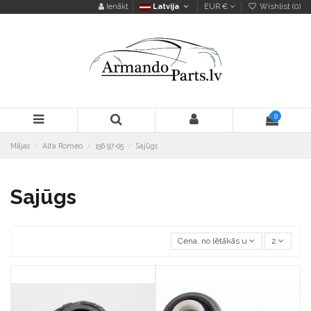
Ienākt
Latvija
EUR €
Wishlist (
0
)
0
Mājas
Alfa Romeo
156 97-05
Sajūgs
Sajūgs
Cena, no lētākās uz dārgāko
2