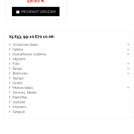
56,82 €
PIEVIENOT GROZAM
X5 E53, 99-10 E70 10.06-
Virsbūves daļas
Optika
Dzesēšanas sistēma
Vējstikli
Filtri
Šasija
Bremzes
Sajūgs
Gultņi
Motora daļas
Siksnas, ķēdes
Elektrība
Izplūde
Interjers
Spoguļi