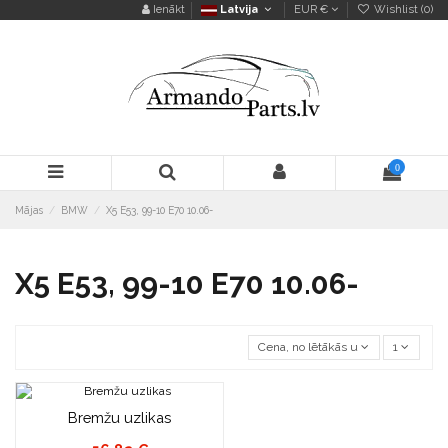
Ienākt
Latvija
EUR €
Wishlist (
0
)
0
Mājas
BMW
X5 E53, 99-10 E70 10.06-
X5 E53, 99-10 E70 10.06-
Cena, no lētākās uz dārgāko
1
Bremžu uzlikas