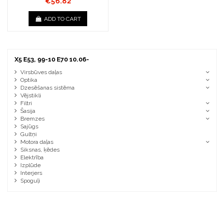
€56.82
ADD TO CART
X5 E53, 99-10 E70 10.06-
Virsbūves daļas
Optika
Dzesēšanas sistēma
Vējstikli
Filtri
Šasija
Bremzes
Sajūgs
Gultņi
Motora daļas
Siksnas, ķēdes
Elektrība
Izplūde
Interjers
Spoguļi