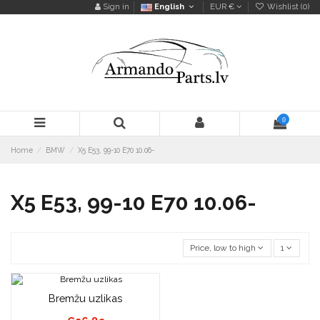
Sign in
English
EUR €
Wishlist (
0
)
0
Home
BMW
X5 E53, 99-10 E70 10.06-
X5 E53, 99-10 E70 10.06-
Price, low to high
1
Bremžu uzlikas