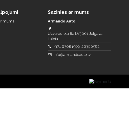
lpojumi
Sazinies ar mums
 ar mums
Armando Auto
Uzvaras iela 8a LV3001 Jelgava
Latvia
+371 63081599, 26390582
info@armandoauto.lv