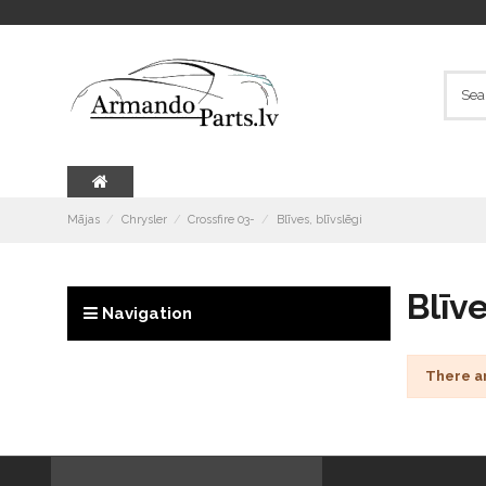
Mājas
Chrysler
Crossfire 03-
Blīves, blīvslēgi
Blīve
Navigation
There a