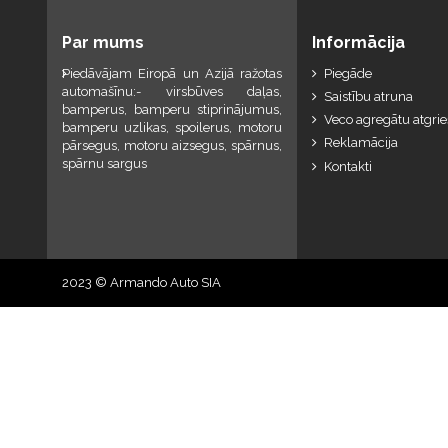
Par mums
Informācija
Piedāvājam Eiropā un Azijā ražotas
Piegāde
automašīnu:- virsbūves daļas,
Saistību atruna
bamperus, bamperu stiprinājumus,
Veco agregātu atgri
bamperu uzlikas, spoilerus, motoru
Reklamācija
pārsegus, motoru aizsegus, spārnus,
spārnu sargus
Kontakti
2023 © Armando Auto SIA