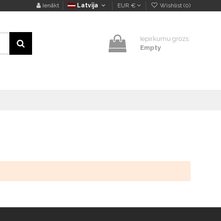
Ienākt
Latvija
EUR €
Wishlist (
0
)
Iepirkumu grozs:
Empty