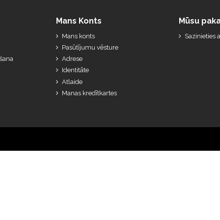
Mans Konts
Mūsu paka
Mans konts
Sazinieties
Pasūtījumu vēsture
ešana
Adrese
Identitāte
Atlaide
Manas kredītkartes