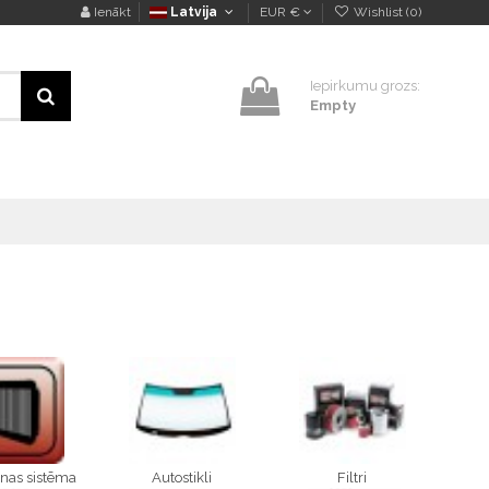
Ienākt
Latvija
EUR €
Wishlist (
0
)
Iepirkumu grozs:
Empty
nas sistēma
Autostikli
Filtri