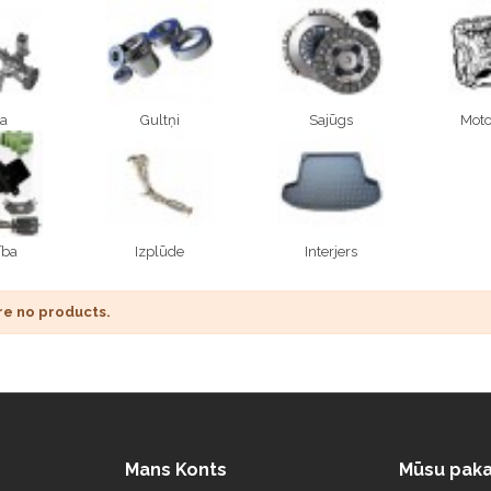
ja
Gultņi
Sajūgs
Moto
ība
Izplūde
Interjers
re no products.
Mans Konts
Mūsu paka