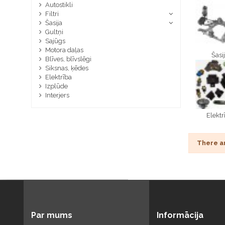
Autostikli
Filtri
Šasija
Gultņi
Sajūgs
Motora daļas
Šasi
Blīves, blīvslēgi
Siksnas, ķēdes
Elektrība
Izplūde
Interjers
Elektr
There a
Par mums
Informācija