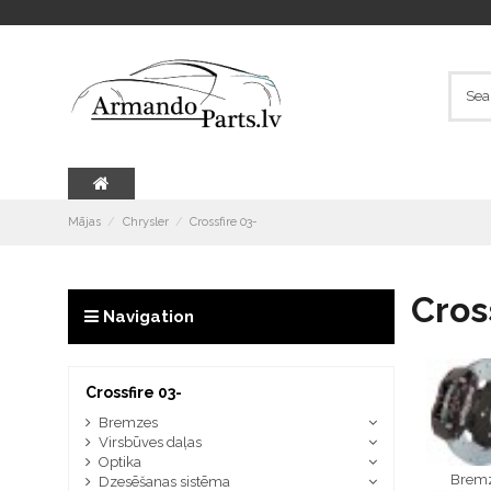
Mājas
Chrysler
Crossfire 03-
Cros
Navigation
Crossfire 03-
Bremzes
Virsbūves daļas
Optika
Brem
Dzesēšanas sistēma