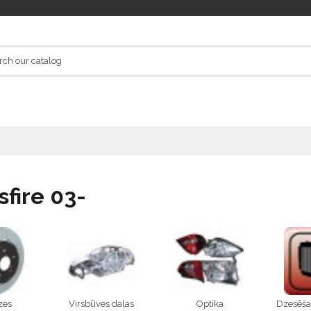
sfire 03-
zes
Virsbūves daļas
Optika
Dzesēša