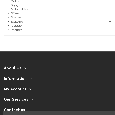
Gultņi
Sajūgs
Motora daļas
Blīves
Siksnas
Elektrība
Izplūde
Interjers
About Us
Information
My Account
Our Services
Contact us