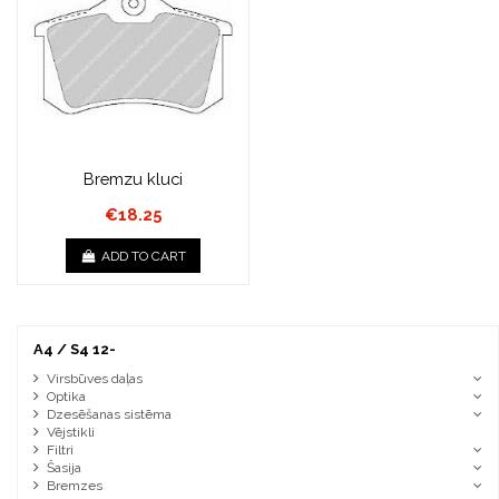
Bremzu kluci
€18.25
ADD TO CART
A4 / S4 12-
Virsbūves daļas
Optika
Dzesēšanas sistēma
Vējstikli
Filtri
Šasija
Bremzes