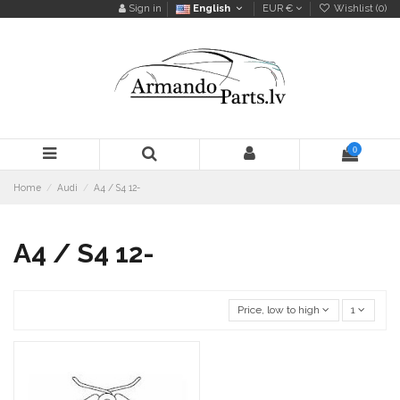
Sign in
English
EUR €
Wishlist (
0
)
0
Home
Audi
A4 / S4 12-
A4 / S4 12-
Price, low to high
1