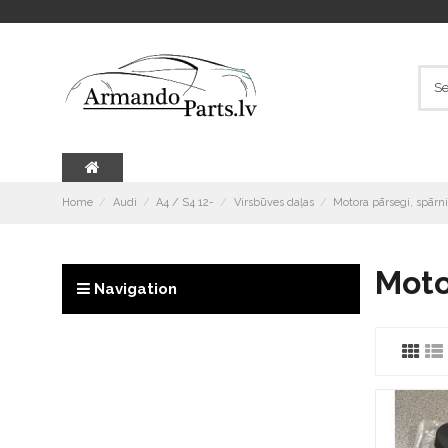
Home
Audi
A4 / S4 12-
Virsbūves daļas
Motora pārsegi, spārn
Moto
Navigation