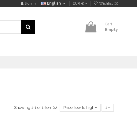
Sign in
English
EUR €
Wishlist (
0
)
Cart
Empty
Showing 1-1 of 1 item(s)
Price, low to high
1