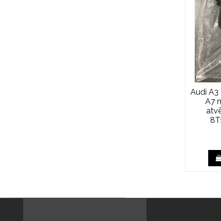
Audi A3
A7 
atvē
8T