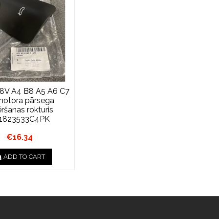
 8V A4 B8 A5 A6 C7
motora pārsega
ršanas rokturis
1823533C4PK
€16.34
ADD TO CART