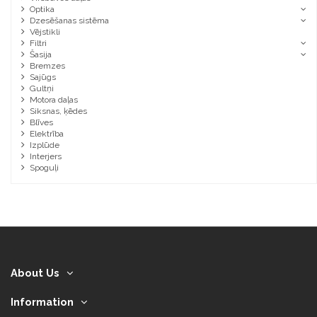
Optika
Dzesēšanas sistēma
Vējstikli
Filtri
Šasija
Bremzes
Sajūgs
Gultņi
Motora daļas
Siksnas, ķēdes
Blīves
Elektrība
Izplūde
Interjers
Spoguļi
About Us
Information