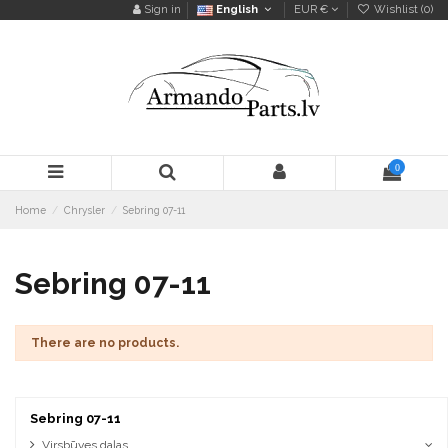
Sign in
English
EUR €
Wishlist (
0
)
0
Home
Chrysler
Sebring 07-11
Sebring 07-11
There are no products.
Sebring 07-11
Virsbūves daļas