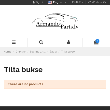
Sign in
English
EUR €
Wishlist (
0
)
0
Home
Chrysler
Sebring 07-11
Šasija
Tilta bukse
Tilta bukse
There are no products.