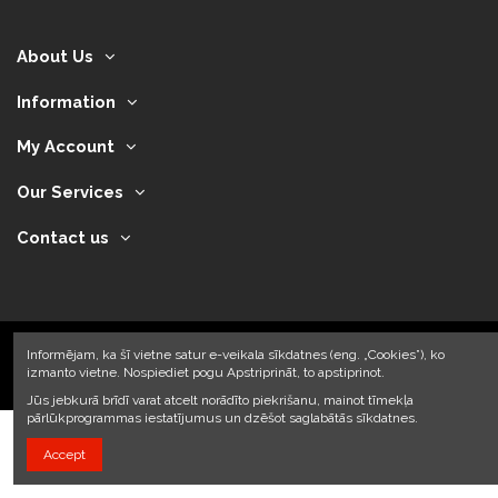
About Us
Information
My Account
Our Services
Contact us
Informējam, ka šī vietne satur e-veikala sīkdatnes (eng. „Cookies”), ko
izmanto vietne. Nospiediet pogu Apstriprināt, to apstiprinot.
2024 © Armando Auto SIA
Jūs jebkurā brīdī varat atcelt norādīto piekrišanu, mainot tīmekļa
pārlūkprogrammas iestatījumus un dzēšot saglabātās sīkdatnes.
Accept