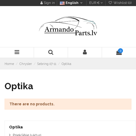
Sign in
English
EUR €
Wishlist (
0
)
0
Home
Chrysler
Sebring 07-11
Optika
Optika
There are no products.
Optika
Priekšējie lukturi