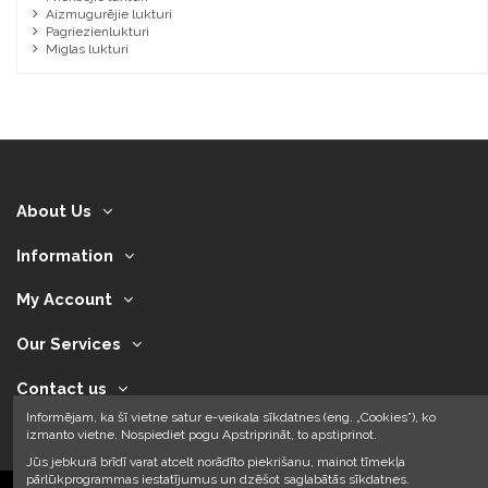
Aizmugurējie lukturi
Pagriezienlukturi
Miglas lukturi
About Us
Information
My Account
Our Services
Contact us
Informējam, ka šī vietne satur e-veikala sīkdatnes (eng. „Cookies”), ko
izmanto vietne. Nospiediet pogu Apstriprināt, to apstiprinot.
Jūs jebkurā brīdī varat atcelt norādīto piekrišanu, mainot tīmekļa
pārlūkprogrammas iestatījumus un dzēšot saglabātās sīkdatnes.