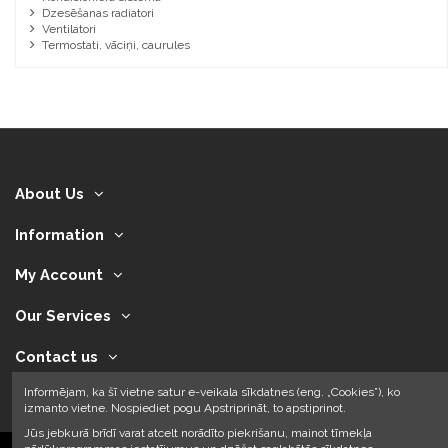
Dzesēšanas radiatori
Ventilatori
Termostati, vāciņi, caurules
About Us
Information
My Account
Our Services
Contact us
Informējam, ka šī vietne satur e-veikala sīkdatnes (eng. „Cookies”), ko
izmanto vietne. Nospiediet pogu Apstriprināt, to apstiprinot.
Jūs jebkurā brīdī varat atcelt norādīto piekrišanu, mainot tīmekļa