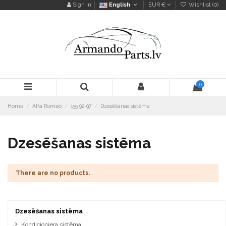
Sign in
English
EUR €
Wishlist (
0
)
0
Home
Alfa Romeo
155 92-97
Dzesēšanas sistēma
Dzesēšanas sistēma
There are no products.
Dzesēšanas sistēma
Kondicioniera sistēma