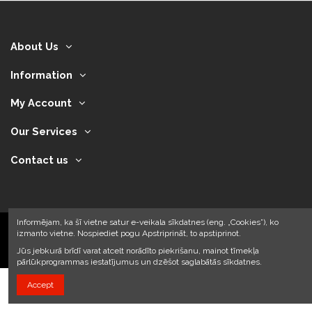
About Us
Information
My Account
Our Services
Contact us
Informējam, ka šī vietne satur e-veikala sīkdatnes (eng. „Cookies”), ko
izmanto vietne. Nospiediet pogu Apstriprināt, to apstiprinot.
2024 © Armando Auto SIA
Jūs jebkurā brīdī varat atcelt norādīto piekrišanu, mainot tīmekļa
pārlūkprogrammas iestatījumus un dzēšot saglabātās sīkdatnes.
Accept