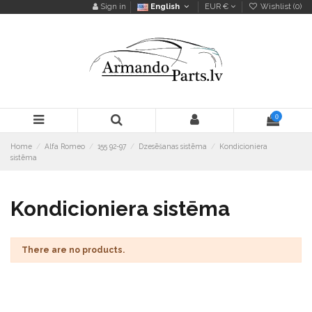
Sign in
English
EUR €
Wishlist (
0
)
0
Home
Alfa Romeo
155 92-97
Dzesēšanas sistēma
Kondicioniera
sistēma
Kondicioniera sistēma
There are no products.