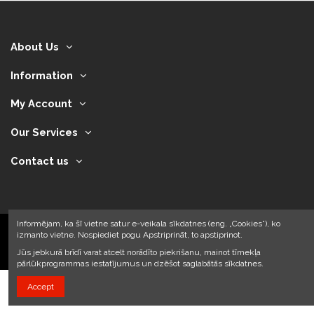
About Us
Information
My Account
Our Services
Contact us
Informējam, ka šī vietne satur e-veikala sīkdatnes (eng. „Cookies”), ko
izmanto vietne. Nospiediet pogu Apstriprināt, to apstiprinot.
2024 © Armando Auto SIA
Jūs jebkurā brīdī varat atcelt norādīto piekrišanu, mainot tīmekļa
pārlūkprogrammas iestatījumus un dzēšot saglabātās sīkdatnes.
Accept