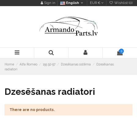
Sign in
English
EUR €
Wishlist (
0
)
0
Home
Alfa Romeo
155 92-97
Dzesēšanas sistēma
Dzesēšanas
radiatori
Dzesēšanas radiatori
There are no products.