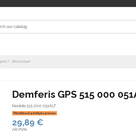
51ALT , 26111227410
Demferis GPS 515 000 051
Norāde
515 000 051ALT
Noliktavā pēdējās preces
29,89 €
AR PVN