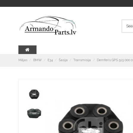
Mājas
BMW
E34
Šasija
Transmisija
Demferis GPS 515 000 0