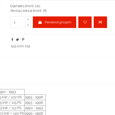
Diametrs [mm]: 110
Skrūvju loks-ø [mm]: 78
Pievienot grozam
515 000 051
990 - 1993
5 kW / 102 PS
1993 - 1998
5 kW / 115 PS
1993 - 1998
3 kW / 113 PS
1990 - 1993
03 kW / 140 PS
1995 - 1998