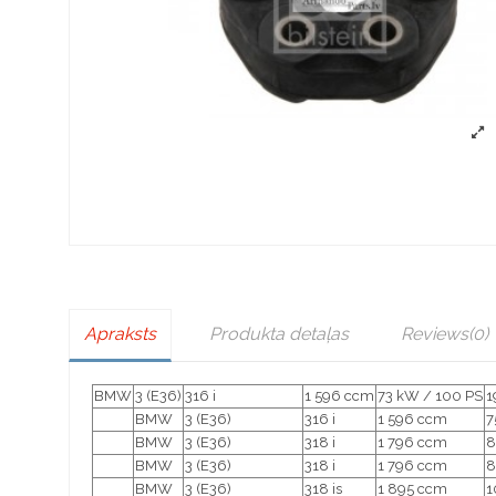
Apraksts
Produkta detaļas
Reviews
(0)
BMW
3 (E36)
316 i
1 596 ccm
73 kW / 100 PS
1
BMW
3 (E36)
316 i
1 596 ccm
7
BMW
3 (E36)
318 i
1 796 ccm
8
BMW
3 (E36)
318 i
1 796 ccm
8
BMW
3 (E36)
318 is
1 895 ccm
1