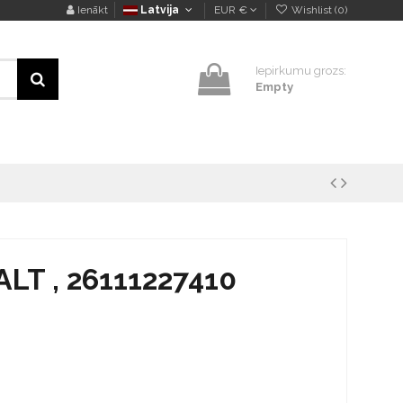
Ienākt
Latvija
EUR €
Wishlist (
0
)
Iepirkumu grozs:
Empty
ALT , 26111227410