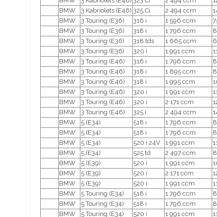
BMW
3 Kabriolets (E46)
323 Ci
2 494 ccm
1
BMW
3 Kabriolets (E46)
325 Ci
2 494 ccm
1
BMW
3 Touring (E36)
316 i
1 596 ccm
7
BMW
3 Touring (E36)
318 i
1 796 ccm
8
BMW
3 Touring (E36)
318 tds
1 665 ccm
6
BMW
3 Touring (E36)
320 i
1 991 ccm
1
BMW
3 Touring (E46)
316 i
1 796 ccm
8
BMW
3 Touring (E46)
318 i
1 895 ccm
8
BMW
3 Touring (E46)
318 i
1 995 ccm
1
BMW
3 Touring (E46)
320 i
1 991 ccm
1
BMW
3 Touring (E46)
320 i
2 171 ccm
1
BMW
3 Touring (E46)
325 i
2 494 ccm
1
BMW
5 (E34)
518 i
1 796 ccm
8
BMW
5 (E34)
518 i
1 796 ccm
8
BMW
5 (E34)
520 i 24V
1 991 ccm
1
BMW
5 (E34)
525 td
2 497 ccm
8
BMW
5 (E39)
520 i
1 991 ccm
1
BMW
5 (E39)
520 i
2 171 ccm
1
BMW
5 (E39)
520 i
1 991 ccm
1
BMW
5 Touring (E34)
518 i
1 796 ccm
8
BMW
5 Touring (E34)
518 i
1 796 ccm
8
BMW
5 Touring (E34)
520 i
1 991 ccm
1