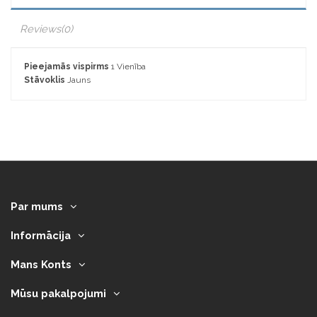
Reviews
(0)
Pieejamās vispirms
1 Vienība
Stāvoklis
Jauns
Par mums
Informācija
Mans Konts
Mūsu pakalpojumi