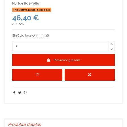
Norāde
802-9585
Noliktavā pēdējās preces
46,40 €
AR PVN
Skrūvju loks-ø [mm]: 96
Pievienot grozam
Produkta detaļas